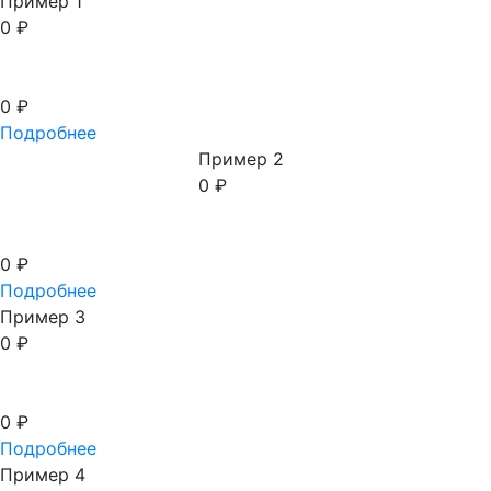
Пример 1
Материалы
0
₽
Типы дверей
0
₽
Размеры
Подробнее
Пример 2
Показать выбранное
0
₽
0
₽
Подробнее
Пример 3
0
₽
0
₽
Подробнее
Пример 4